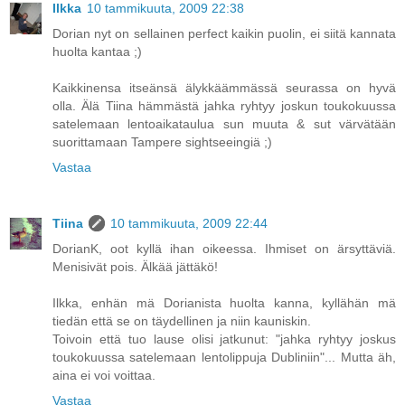
Ilkka
10 tammikuuta, 2009 22:38
Dorian nyt on sellainen perfect kaikin puolin, ei siitä kannata
huolta kantaa ;)
Kaikkinensa itseänsä älykkäämmässä seurassa on hyvä
olla. Älä Tiina hämmästä jahka ryhtyy joskun toukokuussa
satelemaan lentoaikataulua sun muuta & sut värvätään
suorittamaan Tampere sightseeingiä ;)
Vastaa
Tiina
10 tammikuuta, 2009 22:44
DorianK, oot kyllä ihan oikeessa. Ihmiset on ärsyttäviä.
Menisivät pois. Älkää jättäkö!
Ilkka, enhän mä Dorianista huolta kanna, kyllähän mä
tiedän että se on täydellinen ja niin kauniskin.
Toivoin että tuo lause olisi jatkunut: "jahka ryhtyy joskus
toukokuussa satelemaan lentolippuja Dubliniin"... Mutta äh,
aina ei voi voittaa.
Vastaa