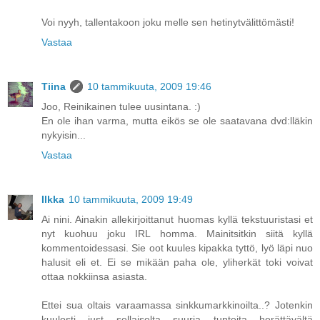
Voi nyyh, tallentakoon joku melle sen hetinytvälittömästi!
Vastaa
Tiina
10 tammikuuta, 2009 19:46
Joo, Reinikainen tulee uusintana. :)
En ole ihan varma, mutta eikös se ole saatavana dvd:lläkin
nykyisin...
Vastaa
Ilkka
10 tammikuuta, 2009 19:49
Ai nini. Ainakin allekirjoittanut huomas kyllä tekstuuristasi et
nyt kuohuu joku IRL homma. Mainitsitkin siitä kyllä
kommentoidessasi. Sie oot kuules kipakka tyttö, lyö läpi nuo
halusit eli et. Ei se mikään paha ole, yliherkät toki voivat
ottaa nokkiinsa asiasta.
Ettei sua oltais varaamassa sinkkumarkkinoilta..? Jotenkin
kuulosti just sellaiselta suuria tunteita herättävältä