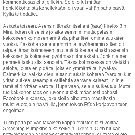
kommenttiosastolla joillekin. Se ei ollut mitään
henkilökohtaista kenellekään, oli vaan vähän paha päivä.
Kyllä te tiedätte...
Asiasta toiseen. Asensin tänään itselleni (taas) Firefox 3:n.
Minullahan oli se siis jo aikaisemmin, mutta palasin
kakkoseen kolmosen erinäistä pikanttien ominaisuuksien
vuoksi. Pakkohan se ennemmin tai myöhemmin sitten oli
taipua tähän kolmoseen, mutta tällä kertaa ainakin asensin
kakkosen ja kolmosen pyörimään rinnakkain. Jonkinlainen
pehmeä lasku siis, sanoisin. Tässä kolmosessa on vieläkin
asioita, joista en pidä tai joita en ymmärrä tai hyväksy.
Esimerkiksi vaikka olen laittanut ruksin kohtaan "varoita, kun
yritän sulkea useampia välilehtiä samanaikaisesti" niin ei
tämä silti mitään varoita. Hups vaan, selain sulkeutuu. Mutta
tuo kakkonen taas on ruvennut tökkimään tosi pahasti
Facebookin kanssa, joku siellä aiheuttaa massiivisia
muistivuotoja aina välillä, joten toivon Ff3:n korjaavan tuon
ongelman.
Tuon parin päivän takaisen kappaletaiston taisi voittaa
Smashing Pumpkins aika selkein lukemin. Olen hiukan
pettynyt teidän äänestyskäyttäytymiseenne (ei, tämä ei ole