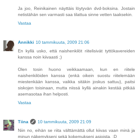
Ja joo, Reinikainen näyttäis löytyvän dvd-boksina. Jostain
netistähän sen varmasti saa tilattua sinne vetten taaksekin.
Vastaa
Annikki
10 tammikuuta, 2009 21:06
En kyllä usko, että naishenkilöt riitelisivät tyttökavereiden
kanssa noin kiivaasti ;)
Olen tosin huono veikkaamaan, kun en riitele
naishenkilöiden kanssa (enkä oikein suostu riitelemään
miestenkään kanssa, vaikka sitäkin joskus sattuu), paitsi
siskojen toisinaan, mutta niissä kyllä ainakin kestää pitkää
asemasotaa ihan helposti.
Vastaa
Tiina
10 tammikuuta, 2009 21:09
Niin no, eihän se riita välttämättä ollut kiivas vaan minä ja
minun näkemykseni sekä kokemukseni asioista. :D