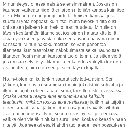
Minun tietysti ollessa näistä se ensimmäinen. Joskus on
kauhean vaikeata riidellä erilaisen riitelijän kanssa kuin itse
olen. Minun olisi helpompi riidellä ihmisen kanssa, joka
suuttuisi yhtä nopeasti kuin itse, mutta myöskin riita olisi
ohitse sen jälkeen kun hetki ollaan huudettu. Minulle on
täysin kestämätön tilanne se, jos toinen haluaa käsitellä
asiaa yksikseen ja vasta ehkä seuraavana päivänä minun
kanssani. Minun näkökulmastani se vain pahentaa
tilannetta, kun taas toisen näkökulmasta se kai rauhoittaa
tilanteen (tosin minun kanssani tuo ei toimi). Ja sitten vielä
jos en saa selvitettyä tilannetta enkä edes yhteyttä toiseen
osapuoleen, niin olen sen jälkeen täysin kujalla.
No, nyt olen kai kuitenkin saanut selvitettyä asian. Sen
jälkeen, kun ensin useamman tunnin joko istuin sohvalla ja
itkin tai tuijotin eteeni apaattisena, tai sitten istuin vessassa
(koska vatsani reagoi aina ensimmäisenä kaikkiin
tilanteisiin, mikä on joskus aika rasittavaa)
ja itkin tai tuijotin
eteeni apaattisena, ja kun toinen osapuoli suvaitsi vihdoin
avata puhelimensa. Niin, sopu on siis nyt kai jo olemassa,
vaikka olen vieläkin hiukan surullinen, koska oikeasti vihaan
riitelyä. Ja anteeksi että kilahdin tuolla edellisen postauksen