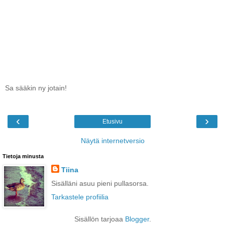
Sa sääkin ny jotain!
‹
›
Etusivu
Näytä internetversio
Tietoja minusta
Tiina
Sisälläni asuu pieni pullasorsa.
Tarkastele profiilia
Sisällön tarjoaa
Blogger
.