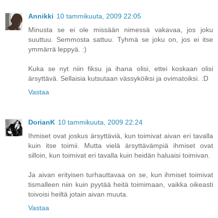
Annikki
10 tammikuuta, 2009 22:05
Minusta se ei ole missään nimessä vakavaa, jos joku
suuttuu. Semmosta sattuu. Tyhmä se joku on, jos ei itse
ymmärrä leppyä. :)
Kuka se nyt niin fiksu ja ihana olisi, ettei koskaan olisi
ärsyttävä. Sellaisia kutsutaan vässyköiksi ja ovimatoiksi. :D
Vastaa
DorianK
10 tammikuuta, 2009 22:24
Ihmiset ovat joskus ärsyttäviä, kun toimivat aivan eri tavalla
kuin itse toimii. Mutta vielä ärsyttävämpiä ihmiset ovat
silloin, kun toimivat eri tavalla kuin heidän haluaisi toimivan.
Ja aivan erityisen turhauttavaa on se, kun ihmiset toimivat
tismalleen niin kuin pyytää heitä toimimaan, vaikka oikeasti
toivoisi heiltä jotain aivan muuta.
Vastaa