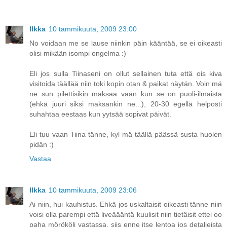
Ilkka
10 tammikuuta, 2009 23:00
No voidaan me se lause niinkin päin kääntää, se ei oikeasti
olisi mikään isompi ongelma :)
Eli jos sulla Tiinaseni on ollut sellainen tuta että ois kiva
visitoida täällää niin toki kopin otan & paikat näytän. Voin mä
ne sun pilettisikin maksaa vaan kun se on puoli-ilmaista
(ehkä juuri siksi maksankin ne...), 20-30 egellä helposti
suhahtaa eestaas kun yytsää sopivat päivät.
Eli tuu vaan Tiina tänne, kyl mä täällä päässä susta huolen
pidän :)
Vastaa
Ilkka
10 tammikuuta, 2009 23:06
Ai niin, hui kauhistus. Ehkä jos uskaltaisit oikeasti tänne niin
voisi olla parempi että liveäääntä kuulisit niin tietäisit ettei oo
paha mörököli vastassa, siis enne itse lentoa jos detaljeista