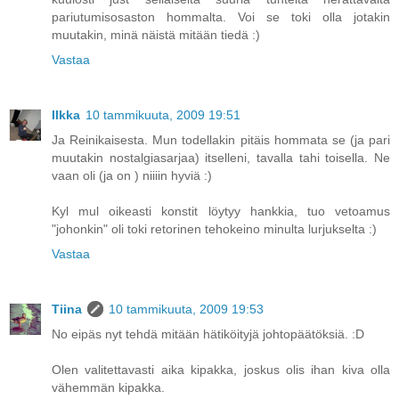
pariutumisosaston hommalta. Voi se toki olla jotakin
muutakin, minä näistä mitään tiedä :)
Vastaa
Ilkka
10 tammikuuta, 2009 19:51
Ja Reinikaisesta. Mun todellakin pitäis hommata se (ja pari
muutakin nostalgiasarjaa) itselleni, tavalla tahi toisella. Ne
vaan oli (ja on ) niiiin hyviä :)
Kyl mul oikeasti konstit löytyy hankkia, tuo vetoamus
"johonkin" oli toki retorinen tehokeino minulta lurjukselta :)
Vastaa
Tiina
10 tammikuuta, 2009 19:53
No eipäs nyt tehdä mitään hätiköityjä johtopäätöksiä. :D
Olen valitettavasti aika kipakka, joskus olis ihan kiva olla
vähemmän kipakka.