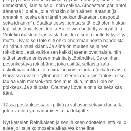
demokratia), kun tulos oli noin selkeä. Ainoastaan pari antoi
äänensä Holelle, jolle minäkin olisin ääneni antanut (ja
annankin, koska olen tämän paikan diktaattori, despootti
(*
sekä idi amin
). Saattaa tietysti johtua siitä, että olen hiukan
läpikyllästänyt itseni tuolla Bullet with butterfly wingsillä ja
Violetiin ihastuin taas vasta Last.fm:n sen minulle tyrkytettyä,
mutta... Kyllä se Hole silti ehkä enemmän noista bändeistä
on minun musiikkiani. Ja siinä on muuten sellainen
rokkibändi, että vaikka sen kaikki jäsenet ovat naisia, niin
sitä ei tarvitse erikseen mainita tyttöbändiksi. Se on ihan
pesunkestävä rokkibändi, joka esittää sellaista katu-
uskottavaa rokkia, jota minäkin voisin laulaa (mikäli osaisin).
Harvassa ovat ne tyttöbändit. Yleensähän siis tahtoisin itse
laulaa vain miesrokkareiden musiikkia, mutta Hole on
poikkeus. Ja sitä paitsi Courtney Lovella on aika seksikäs
ääni.
Tässä postauksessa oli pitkiä ja valtavan sekavia lauseita,
joten vastuu ymmärtämisestä jää lukijalle.
Nyt katselen Reinikaisen ja sen jälkeen odottelen, että kello
tulee jo ilta ja kolmoselta alkaa Walk the line.