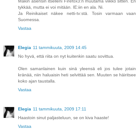
Mäkin asensin itselleni Firefox3:n muutama viikko sitten. En
tykkää, mutta ei voi mitään. IE:iin en ala. Ni.
Ja Reinikaiset näkee netti-tv:stä. Tosin varmaan vaan
Suomessa.
Vastaa
Elegia
11 tammikuuta, 2009 14:45
No hyvä, että riita on nyt kuitenkin saatu sovittua.
Olen samanlainen kuin sinä yleensä eli jos tulee jotain
kränää, niin haluaisin heti selvittää sen. Muuten se häiritsee
koko ajan taustalla.
Vastaa
Elegia
11 tammikuuta, 2009 17:11
Haastoin sinut paljasteluun, se on kiva haaste!
Vastaa