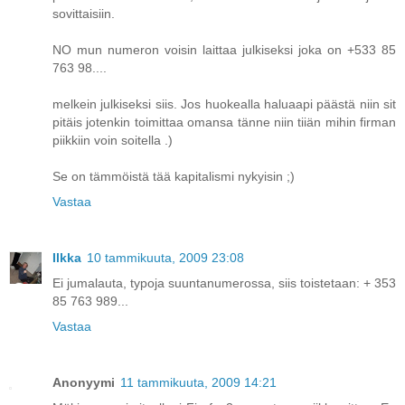
sovittaisiin.
NO mun numeron voisin laittaa julkiseksi joka on +533 85
763 98....
melkein julkiseksi siis. Jos huokealla haluaapi päästä niin sit
pitäis jotenkin toimittaa omansa tänne niin tiiän mihin firman
piikkiin voin soitella .)
Se on tämmöistä tää kapitalismi nykyisin ;)
Vastaa
Ilkka
10 tammikuuta, 2009 23:08
Ei jumalauta, typoja suuntanumerossa, siis toistetaan: + 353
85 763 989...
Vastaa
Anonyymi
11 tammikuuta, 2009 14:21