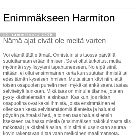
Enimmäkseen Harmiton
10. tammikuuta 2009
Nämä ajat eivät ole meitä varten
Voi elämä tätä elämää. Onnistuin siis tuossa päivällä
suututtamaan erään ihmisen. Se ei ollut tarkoitus, mutta
myönnän syyllisyyteni tapahtuneeseen. No eipä siinä
mitään, ei ollut ensimmäinen kerta kun suututan ihmisiä tai
edes tämän kyseisen ihmisen. Mutta sitten kävi niin, että
toisen osapuolen puhelin meni mykäksi enkä saanut asiaa
selvitettyä lainkaan. Mikä taas on minulle tilanne, jota en
pysty käsittelemään laisinkaan. Kas kun, jos riidan
osapuolina ovat kaksi ihmistä, joista ensimmäinen ei
ollenkaan kestä selvittämättömiä tilanteita ja haluaisi
pöydän puhtaaksi heti, ja toinen taas haluaisi ensin
itsekseen rauhassa miettiä (ensimmäisen näkökulmasta siis
mököttää) ja käsitellä asiaa, niin siitä ei useinkaan seuraa
kovin rakentavaa riitaa vaan melkoinen maailmansota.